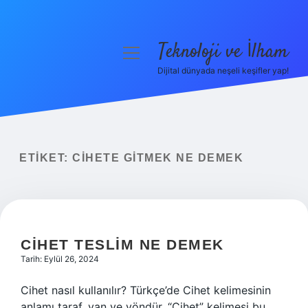
Teknoloji ve İlham
menüyü
aç
Dijital dünyada neşeli keşifler yap!
Anasayfa
Gizlilik Politikası
Yasal Uyarı
ETIKET:
CIHETE GITMEK NE DEMEK
Hakkımızda
CIHET TESLIM NE DEMEK
Tarih: Eylül 26, 2024
Cihet nasıl kullanılır? Türkçe’de Cihet kelimesinin
anlamı taraf, yan ve yöndür. “Cihet” kelimesi bu