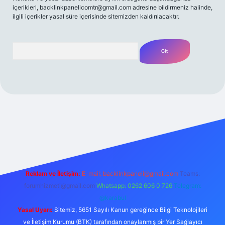
içerikleri,
backlinkpanelicomtr@gmail.com
adresine bildirmeniz halinde,
ilgili içerikler yasal süre içerisinde sitemizden kaldırılacaktır.
Arama
z/
Reklam ve İletişim:
E-mail:
backlinkpaneli@gmail.com
Teams:
forumhizmeti@gmail.com
Whatsapp: 0262 606 0 726
Telegram:
@karabul
Yasal Uyarı:
Sitemiz, 5651 Sayılı Kanun gereğince Bilgi Teknolojileri
ve İletişim Kurumu (BTK) tarafından onaylanmış bir Yer Sağlayıcı