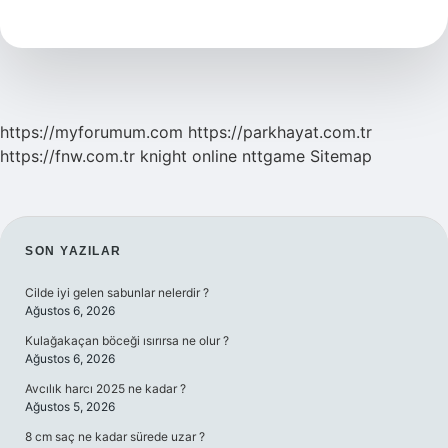
En
Fazla
Kaç
Kişi
Girebilir
https://myforumum.com
https://parkhayat.com.tr
https://fnw.com.tr
knight online
nttgame
Sitemap
SIDEBAR
SON YAZILAR
Cilde iyi gelen sabunlar nelerdir ?
Ağustos 6, 2026
Kulağakaçan böceği ısırırsa ne olur ?
Ağustos 6, 2026
Avcılık harcı 2025 ne kadar ?
Ağustos 5, 2026
8 cm saç ne kadar sürede uzar ?