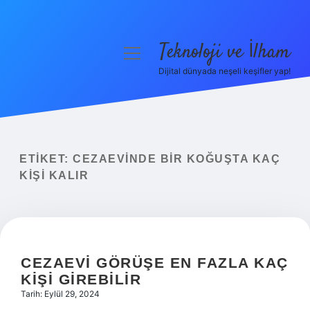
Teknoloji ve İlham
menüyü
aç
Dijital dünyada neşeli keşifler yap!
Anasayfa
Gizlilik Politikası
Yasal Uyarı
ETIKET:
CEZAEVINDE BIR KOĞUŞTA KAÇ
KIŞI KALIR
Hakkımızda
CEZAEVI GÖRÜŞE EN FAZLA KAÇ
KIŞI GIREBILIR
Tarih: Eylül 29, 2024