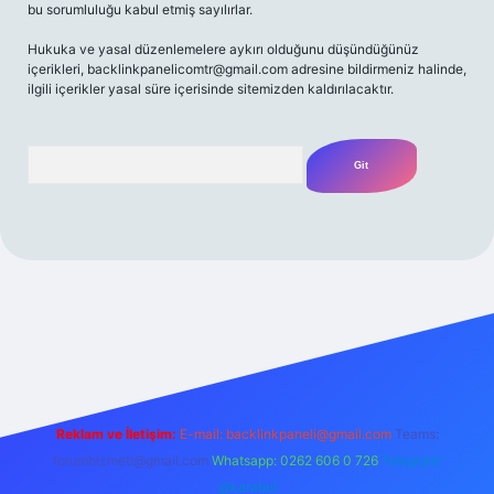
bu sorumluluğu kabul etmiş sayılırlar.
Hukuka ve yasal düzenlemelere aykırı olduğunu düşündüğünüz
içerikleri,
backlinkpanelicomtr@gmail.com
adresine bildirmeniz halinde,
ilgili içerikler yasal süre içerisinde sitemizden kaldırılacaktır.
Arama
/
Reklam ve İletişim:
E-mail:
backlinkpaneli@gmail.com
Teams:
forumhizmeti@gmail.com
Whatsapp: 0262 606 0 726
Telegram:
@karabul