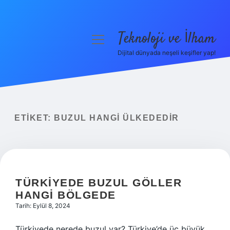
Teknoloji ve İlham
menüyü
aç
Dijital dünyada neşeli keşifler yap!
Anasayfa
Gizlilik Politikası
Yasal Uyarı
ETIKET:
BUZUL HANGI ÜLKEDEDIR
Hakkımızda
TÜRKIYEDE BUZUL GÖLLER
HANGI BÖLGEDE
Tarih: Eylül 8, 2024
Türkiyede nerede buzul var? Türkiye’de üç büyük