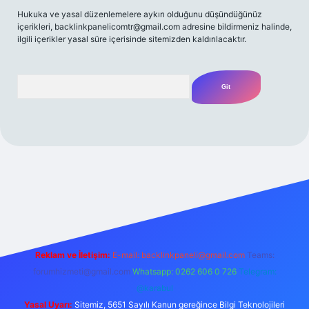
Hukuka ve yasal düzenlemelere aykırı olduğunu düşündüğünüz
içerikleri,
backlinkpanelicomtr@gmail.com
adresine bildirmeniz halinde,
ilgili içerikler yasal süre içerisinde sitemizden kaldırılacaktır.
Arama
/
Reklam ve İletişim:
E-mail:
backlinkpaneli@gmail.com
Teams:
forumhizmeti@gmail.com
Whatsapp: 0262 606 0 726
Telegram:
@karabul
Yasal Uyarı:
Sitemiz, 5651 Sayılı Kanun gereğince Bilgi Teknolojileri