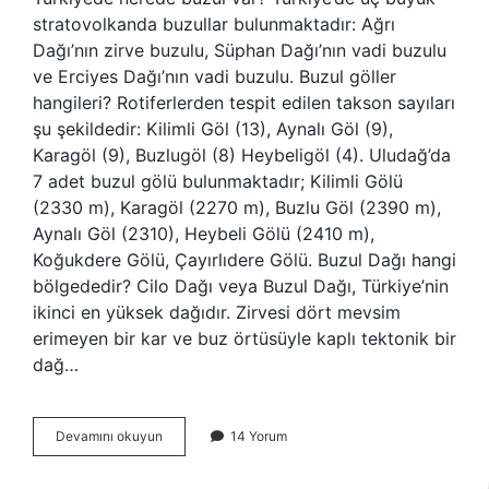
stratovolkanda buzullar bulunmaktadır: Ağrı
Dağı’nın zirve buzulu, Süphan Dağı’nın vadi buzulu
ve Erciyes Dağı’nın vadi buzulu. Buzul göller
hangileri? Rotiferlerden tespit edilen takson sayıları
şu şekildedir: Kilimli Göl (13), Aynalı Göl (9),
Karagöl (9), Buzlugöl (8) Heybeligöl (4). Uludağ’da
7 adet buzul gölü bulunmaktadır; Kilimli Gölü
(2330 m), Karagöl (2270 m), Buzlu Göl (2390 m),
Aynalı Göl (2310), Heybeli Gölü (2410 m),
Koğukdere Gölü, Çayırlıdere Gölü. Buzul Dağı hangi
bölgededir? Cilo Dağı veya Buzul Dağı, Türkiye’nin
ikinci en yüksek dağıdır. Zirvesi dört mevsim
erimeyen bir kar ve buz örtüsüyle kaplı tektonik bir
dağ…
Türkiyede
Devamını okuyun
14 Yorum
Buzul
Göller