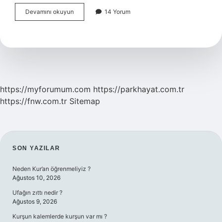
Bulaşma
Devamını okuyun
14 Yorum
Türleri
Nelerdir
https://myforumum.com
https://parkhayat.com.tr
https://fnw.com.tr
Sitemap
SIDEBAR
SON YAZILAR
Neden Kur’an öğrenmeliyiz ?
Ağustos 10, 2026
Ufağın zıttı nedir ?
Ağustos 9, 2026
Kurşun kalemlerde kurşun var mı ?