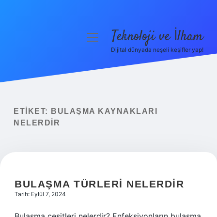
Teknoloji ve İlham
menüyü
aç
Dijital dünyada neşeli keşifler yap!
Anasayfa
Gizlilik Politikası
Yasal Uyarı
ETIKET:
BULAŞMA KAYNAKLARI
NELERDIR
Hakkımızda
BULAŞMA TÜRLERI NELERDIR
Tarih: Eylül 7, 2024
Bulaşma çeşitleri nelerdir? Enfeksiyonların bulaşma