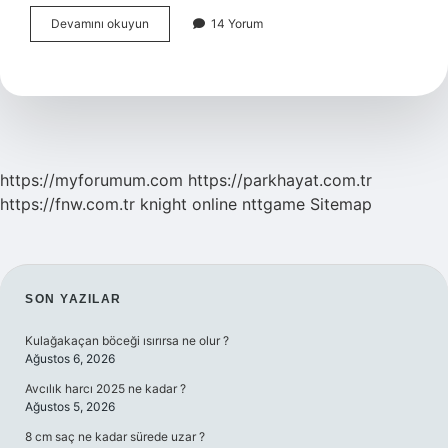
Bulaşma
Devamını okuyun
14 Yorum
Türleri
Nelerdir
https://myforumum.com
https://parkhayat.com.tr
https://fnw.com.tr
knight online
nttgame
Sitemap
SIDEBAR
SON YAZILAR
Kulağakaçan böceği ısırırsa ne olur ?
Ağustos 6, 2026
Avcılık harcı 2025 ne kadar ?
Ağustos 5, 2026
8 cm saç ne kadar sürede uzar ?