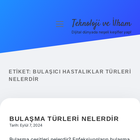
Teknoloji ve İlham
menüyü
aç
Dijital dünyada neşeli keşifler yap!
Anasayfa
Gizlilik Politikası
Yasal Uyarı
ETIKET:
BULAŞICI HASTALIKLAR TÜRLERI
NELERDIR
Hakkımızda
BULAŞMA TÜRLERI NELERDIR
Tarih: Eylül 7, 2024
Bulaşma çeşitleri nelerdir? Enfeksiyonların bulaşma