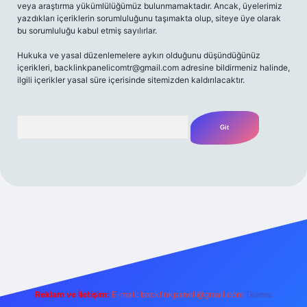
veya araştırma yükümlülüğümüz bulunmamaktadır. Ancak, üyelerimiz
yazdıkları içeriklerin sorumluluğunu taşımakta olup, siteye üye olarak
bu sorumluluğu kabul etmiş sayılırlar.
Hukuka ve yasal düzenlemelere aykırı olduğunu düşündüğünüz
içerikleri,
backlinkpanelicomtr@gmail.com
adresine bildirmeniz halinde,
ilgili içerikler yasal süre içerisinde sitemizden kaldırılacaktır.
Arama
lbet giriş
famecasino güncel giriş
ilbet güncel giriş
www.betex
Reklam ve İletişim:
E-mail:
backlinkpaneli@gmail.com
Teams: