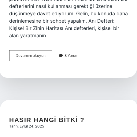
defterlerini nasıl kullanması gerektiği üzerine
düşünmeye davet ediyorum. Gelin, bu konuda daha
derinlemesine bir sohbet yapalım. Anı Defteri:
Kişisel Bir Zihin Haritası Anı defterleri, kişisel bir
alan yaratmanın…
Anı
Devamını okuyun
8 Yorum
defterine
ne
yapılır
?
HASIR HANGI BITKI ?
Tarih: Eylül 24, 2025