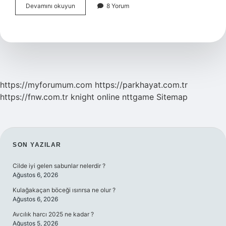
Hasır
Devamını okuyun
8 Yorum
hangi
bitki
?
https://myforumum.com
https://parkhayat.com.tr
https://fnw.com.tr
knight online
nttgame
Sitemap
SIDEBAR
SON YAZILAR
Cilde iyi gelen sabunlar nelerdir ?
Ağustos 6, 2026
Kulağakaçan böceği ısırırsa ne olur ?
Ağustos 6, 2026
Avcılık harcı 2025 ne kadar ?
Ağustos 5, 2026