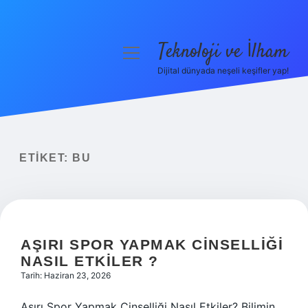
Teknoloji ve İlham
menüyü
aç
Dijital dünyada neşeli keşifler yap!
Anasayfa
Gizlilik Politikası
Yasal Uyarı
ETIKET:
BU
Hakkımızda
AŞIRI SPOR YAPMAK CINSELLIĞI
NASIL ETKILER ?
Tarih: Haziran 23, 2026
Aşırı Spor Yapmak Cinselliği Nasıl Etkiler? Bilimin