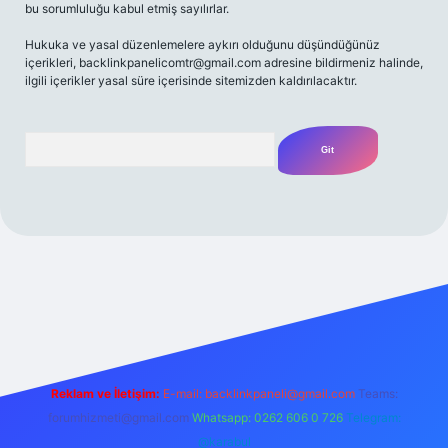
bu sorumluluğu kabul etmiş sayılırlar.
Hukuka ve yasal düzenlemelere aykırı olduğunu düşündüğünüz
içerikleri,
backlinkpanelicomtr@gmail.com
adresine bildirmeniz halinde,
ilgili içerikler yasal süre içerisinde sitemizden kaldırılacaktır.
Arama
/
Reklam ve İletişim:
E-mail:
backlinkpaneli@gmail.com
Teams:
forumhizmeti@gmail.com
Whatsapp: 0262 606 0 726
Telegram:
@karabul