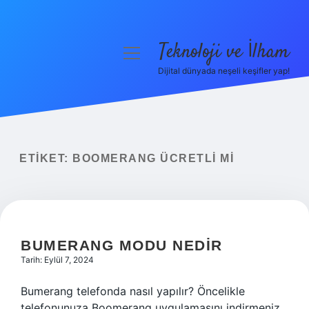
Teknoloji ve İlham
menüyü
aç
Dijital dünyada neşeli keşifler yap!
Anasayfa
Gizlilik Politikası
Yasal Uyarı
ETIKET:
BOOMERANG ÜCRETLI MI
Hakkımızda
BUMERANG MODU NEDIR
Tarih: Eylül 7, 2024
Bumerang telefonda nasıl yapılır? Öncelikle
telefonunuza Boomerang uygulamasını indirmeniz