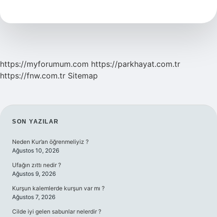
Neye
Iyi
Gelir
https://myforumum.com
https://parkhayat.com.tr
https://fnw.com.tr
Sitemap
SIDEBAR
SON YAZILAR
Neden Kur’an öğrenmeliyiz ?
Ağustos 10, 2026
Ufağın zıttı nedir ?
Ağustos 9, 2026
Kurşun kalemlerde kurşun var mı ?
Ağustos 7, 2026
Cilde iyi gelen sabunlar nelerdir ?