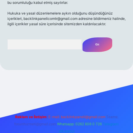
bu sorumluluğu kabul etmiş sayılırlar.
Hukuka ve yasal düzenlemelere aykırı olduğunu düşündüğünüz
içerikleri,
backlinkpanelicomtr@gmail.com
adresine bildirmeniz halinde,
ilgili içerikler yasal süre içerisinde sitemizden kaldırılacaktır.
Arama
/
Reklam ve İletişim:
E-mail:
backlinkpaneli@gmail.com
Teams:
forumhizmeti@gmail.com
Whatsapp: 0262 606 0 726
Telegram:
@karabul