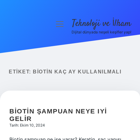
Teknoloji ve İlham
menüyü
aç
Dijital dünyada neşeli keşifler yap!
Anasayfa
Gizlilik Politikası
Yasal Uyarı
ETIKET:
BIOTIN KAÇ AY KULLANILMALI
Hakkımızda
BIOTIN ŞAMPUAN NEYE IYI
GELIR
Tarih: Ekim 10, 2024
Biotin şampuan ne işe yarar? Keratin, saç yapısı