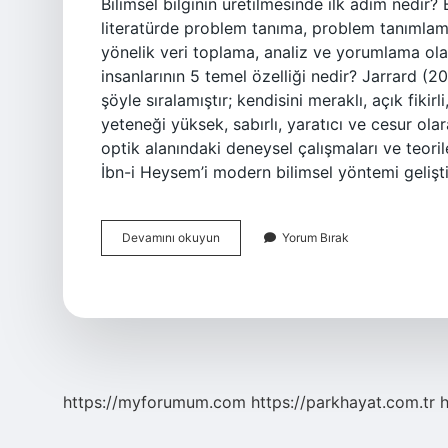
Bilimsel bilginin üretilmesinde ilk adım nedir? 
literatürde problem tanıma, problem tanımlama
yönelik veri toplama, analiz ve yorumlama ola
insanlarının 5 temel özelliği nedir? Jarrard (20
şöyle sıralamıştır; kendisini meraklı, açık fikir
yeteneği yüksek, sabırlı, yaratıcı ve cesur ola
optik alanındaki deneysel çalışmaları ve teorile
İbn-i Heysem’i modern bilimsel yöntemi geliştir
Bilginin
Devamını okuyun
Yorum Bırak
Üretilmesindeki
Ilk
Basamak
Nedir
https://myforumum.com
https://parkhayat.com.tr
h