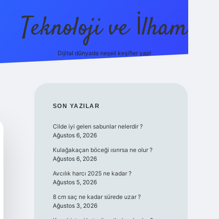
Teknoloji ve İlham
Dijital dünyada neşeli keşifler yap!
ino güncel giriş
ilbet güncel giriş
www.betexper.xyz/
SIDEBAR
SON YAZILAR
Cilde iyi gelen sabunlar nelerdir ?
Ağustos 6, 2026
Kulağakaçan böceği ısırırsa ne olur ?
Ağustos 6, 2026
Avcılık harcı 2025 ne kadar ?
Ağustos 5, 2026
8 cm saç ne kadar sürede uzar ?
Ağustos 3, 2026