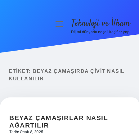
Teknoloji ve İlham
menüyü
aç
Dijital dünyada neşeli keşifler yap!
Anasayfa
Gizlilik Politikası
Yasal Uyarı
ETIKET:
BEYAZ ÇAMAŞIRDA ÇIVIT NASIL
KULLANILIR
Hakkımızda
BEYAZ ÇAMAŞIRLAR NASIL
AĞARTILIR
Tarih: Ocak 8, 2025