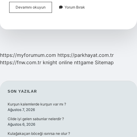
Beyaz
Devamını okuyun
Yorum Bırak
Çamaşırlar
Nasıl
Ağartılır
https://myforumum.com
https://parkhayat.com.tr
https://fnw.com.tr
knight online
nttgame
Sitemap
SIDEBAR
SON YAZILAR
Kurşun kalemlerde kurşun var mı ?
Ağustos 7, 2026
Cilde iyi gelen sabunlar nelerdir ?
Ağustos 6, 2026
Kulağakaçan böceği ısırırsa ne olur ?