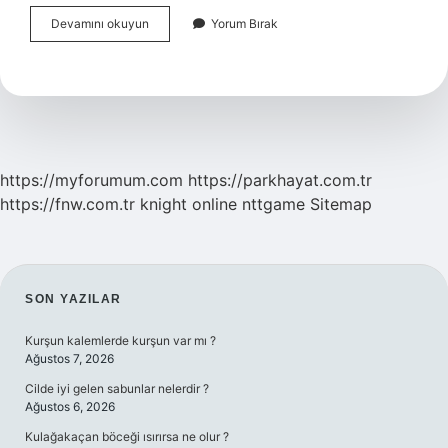
Islamiyette
Devamını okuyun
Yorum Bırak
Bayram
Namazı
Var
Mı
https://myforumum.com
https://parkhayat.com.tr
https://fnw.com.tr
knight online
nttgame
Sitemap
SIDEBAR
SON YAZILAR
Kurşun kalemlerde kurşun var mı ?
Ağustos 7, 2026
Cilde iyi gelen sabunlar nelerdir ?
Ağustos 6, 2026
Kulağakaçan böceği ısırırsa ne olur ?