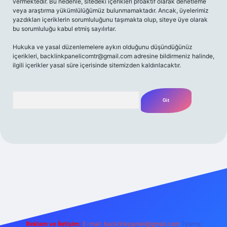
vermektedir. Bu nedenle, sitedeki içerikleri proaktif olarak denetleme
veya araştırma yükümlülüğümüz bulunmamaktadır. Ancak, üyelerimiz
yazdıkları içeriklerin sorumluluğunu taşımakta olup, siteye üye olarak
bu sorumluluğu kabul etmiş sayılırlar.
Hukuka ve yasal düzenlemelere aykırı olduğunu düşündüğünüz
içerikleri,
backlinkpanelicomtr@gmail.com
adresine bildirmeniz halinde,
ilgili içerikler yasal süre içerisinde sitemizden kaldırılacaktır.
Arama
xyz/
Reklam ve İletişim:
E-mail:
backlinkpaneli@gmail.com
Teams: