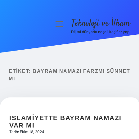
Teknoloji ve İlham
menüyü
aç
Dijital dünyada neşeli keşifler yap!
Anasayfa
Gizlilik Politikası
Yasal Uyarı
ETIKET:
BAYRAM NAMAZI FARZMI SÜNNET
MI
Hakkımızda
ISLAMIYETTE BAYRAM NAMAZI
VAR MI
Tarih: Ekim 18, 2024