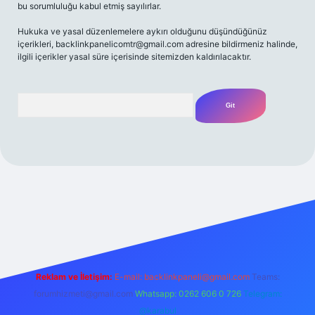
bu sorumluluğu kabul etmiş sayılırlar.
Hukuka ve yasal düzenlemelere aykırı olduğunu düşündüğünüz
içerikleri,
backlinkpanelicomtr@gmail.com
adresine bildirmeniz halinde,
ilgili içerikler yasal süre içerisinde sitemizden kaldırılacaktır.
Arama
z/
Reklam ve İletişim:
E-mail:
backlinkpaneli@gmail.com
Teams:
forumhizmeti@gmail.com
Whatsapp: 0262 606 0 726
Telegram:
@karabul