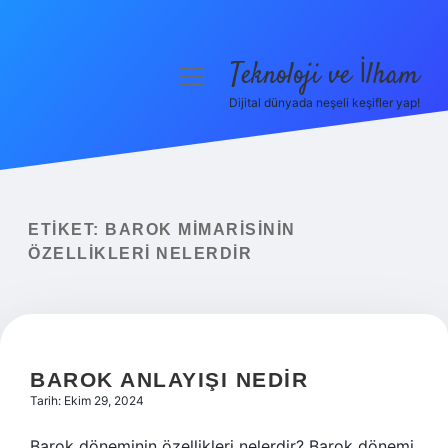
Teknoloji ve İlham
menüyü
aç
Dijital dünyada neşeli keşifler yap!
Anasayfa
Gizlilik Politikası
Yasal Uyarı
ETIKET:
BAROK MIMARISININ
ÖZELLIKLERI NELERDIR
Hakkımızda
BAROK ANLAYIŞI NEDIR
Tarih: Ekim 29, 2024
Barok döneminin özellikleri nelerdir? Barok dönemi,