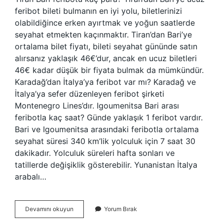
feribot bileti bulmanın en iyi yolu, biletlerinizi
olabildiğince erken ayırtmak ve yoğun saatlerde
seyahat etmekten kaçınmaktır. Tiran’dan Bari’ye
ortalama bilet fiyatı, bileti seyahat gününde satın
alırsanız yaklaşık 46€’dur, ancak en ucuz biletleri
46€ kadar düşük bir fiyata bulmak da mümkündür.
Karadağ’dan İtalya’ya feribot var mı? Karadağ ve
İtalya’ya sefer düzenleyen feribot şirketi
Montenegro Lines’dır. Igoumenitsa Bari arası
feribotla kaç saat? Günde yaklaşık 1 feribot vardır.
Bari ve Igoumenitsa arasındaki feribotla ortalama
seyahat süresi 340 km’lik yolculuk için 7 saat 30
dakikadır. Yolculuk süreleri hafta sonları ve
tatillerde değişiklik gösterebilir. Yunanistan İtalya
arabalı…
Bar
Devamını okuyun
Yorum Bırak
Bari