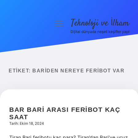
Teknoloji ve İlham
menüyü
aç
Dijital dünyada neşeli keşifler yap!
Anasayfa
Gizlilik Politikası
Yasal Uyarı
ETIKET:
BARIDEN NEREYE FERIBOT VAR
Hakkımızda
BAR BARI ARASI FERIBOT KAÇ
SAAT
Tarih: Ekim 18, 2024
Tiran Bari feribotu kaç para? Tiran’dan Bari’ye ucuz