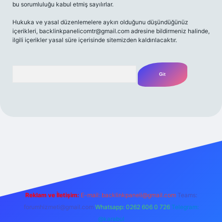
bu sorumluluğu kabul etmiş sayılırlar.
Hukuka ve yasal düzenlemelere aykırı olduğunu düşündüğünüz
içerikleri,
backlinkpanelicomtr@gmail.com
adresine bildirmeniz halinde,
ilgili içerikler yasal süre içerisinde sitemizden kaldırılacaktır.
Arama
/
Reklam ve İletişim:
E-mail:
backlinkpaneli@gmail.com
Teams:
forumhizmeti@gmail.com
Whatsapp: 0262 606 0 726
Telegram:
@karabul