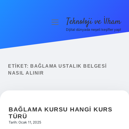
Teknoloji ve İlham
menüyü
aç
Dijital dünyada neşeli keşifler yap!
Anasayfa
Gizlilik Politikası
Yasal Uyarı
ETIKET:
BAĞLAMA USTALIK BELGESI
NASIL ALINIR
Hakkımızda
BAĞLAMA KURSU HANGI KURS
TÜRÜ
Tarih: Ocak 11, 2025