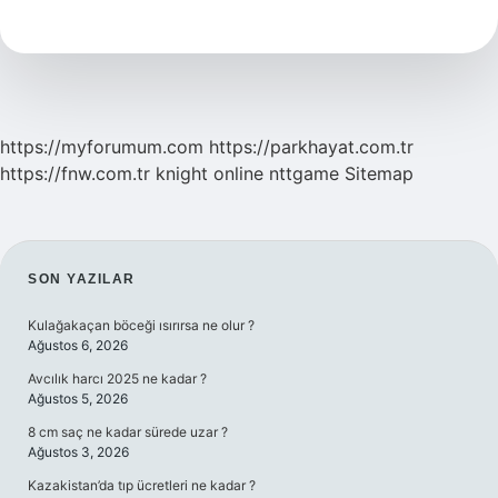
Hangi
Kurs
Türü
https://myforumum.com
https://parkhayat.com.tr
https://fnw.com.tr
knight online
nttgame
Sitemap
SIDEBAR
SON YAZILAR
Kulağakaçan böceği ısırırsa ne olur ?
Ağustos 6, 2026
Avcılık harcı 2025 ne kadar ?
Ağustos 5, 2026
8 cm saç ne kadar sürede uzar ?
Ağustos 3, 2026
Kazakistan’da tıp ücretleri ne kadar ?