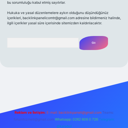
bu sorumluluğu kabul etmiş sayılırlar.
Hukuka ve yasal düzenlemelere aykırı olduğunu düşündüğünüz
içerikleri,
backlinkpanelicomtr@gmail.com
adresine bildirmeniz halinde,
ilgili içerikler yasal süre içerisinde sitemizden kaldırılacaktır.
Arama
z/
Reklam ve İletişim:
E-mail:
backlinkpaneli@gmail.com
Teams:
forumhizmeti@gmail.com
Whatsapp: 0262 606 0 726
Telegram:
@karabul