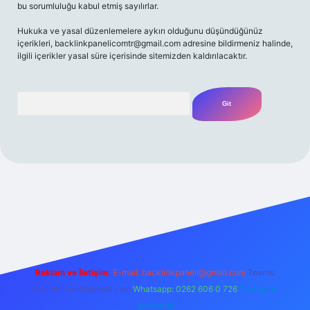
bu sorumluluğu kabul etmiş sayılırlar.
Hukuka ve yasal düzenlemelere aykırı olduğunu düşündüğünüz
içerikleri,
backlinkpanelicomtr@gmail.com
adresine bildirmeniz halinde,
ilgili içerikler yasal süre içerisinde sitemizden kaldırılacaktır.
Arama
/
Reklam ve İletişim:
E-mail:
backlinkpaneli@gmail.com
Teams:
forumhizmeti@gmail.com
Whatsapp: 0262 606 0 726
Telegram:
@karabul