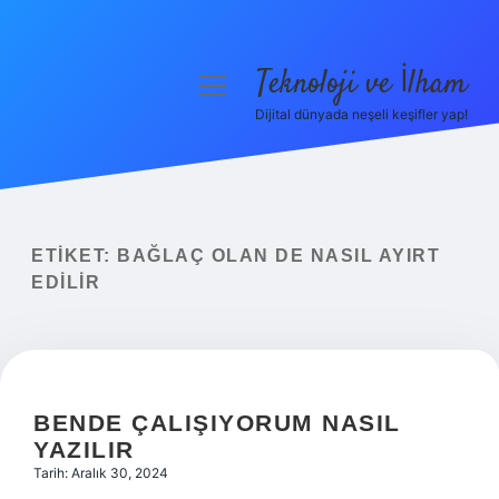
Teknoloji ve İlham
menüyü
aç
Dijital dünyada neşeli keşifler yap!
Anasayfa
Gizlilik Politikası
Yasal Uyarı
ETIKET:
BAĞLAÇ OLAN DE NASIL AYIRT
EDILIR
Hakkımızda
BENDE ÇALIŞIYORUM NASIL
YAZILIR
Tarih: Aralık 30, 2024