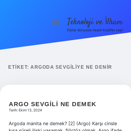
Teknoloji ve İlham
menüyü
aç
Dijital dünyada neşeli keşifler yap!
Anasayfa
Gizlilik Politikası
Yasal Uyarı
ETIKET:
ARGODA SEVGILIYE NE DENIR
Hakkımızda
ARGO SEVGILI NE DEMEK
Tarih: Ekim 13, 2024
Argoda manita ne demek? [2] (Argo) Karşı cinsle
kısa süreli ilişki yaşamak, flörtöz olmak. Argo ifade