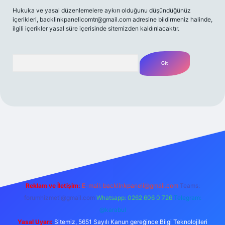
Hukuka ve yasal düzenlemelere aykırı olduğunu düşündüğünüz
içerikleri,
backlinkpanelicomtr@gmail.com
adresine bildirmeniz halinde,
ilgili içerikler yasal süre içerisinde sitemizden kaldırılacaktır.
Arama
z/
Reklam ve İletişim:
E-mail:
backlinkpaneli@gmail.com
Teams:
forumhizmeti@gmail.com
Whatsapp: 0262 606 0 726
Telegram:
@karabul
Yasal Uyarı:
Sitemiz, 5651 Sayılı Kanun gereğince Bilgi Teknolojileri