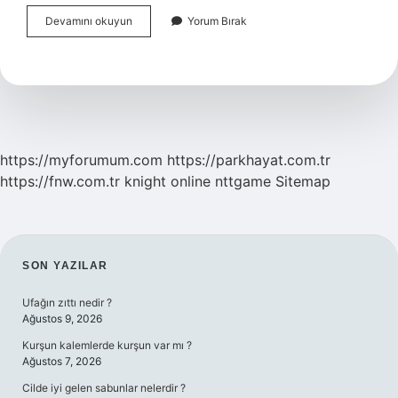
Araç
Devamını okuyun
Yorum Bırak
Muayeneden
Geçemeyince
Ne
Olur
https://myforumum.com
https://parkhayat.com.tr
https://fnw.com.tr
knight online
nttgame
Sitemap
SIDEBAR
SON YAZILAR
Ufağın zıttı nedir ?
Ağustos 9, 2026
Kurşun kalemlerde kurşun var mı ?
Ağustos 7, 2026
Cilde iyi gelen sabunlar nelerdir ?