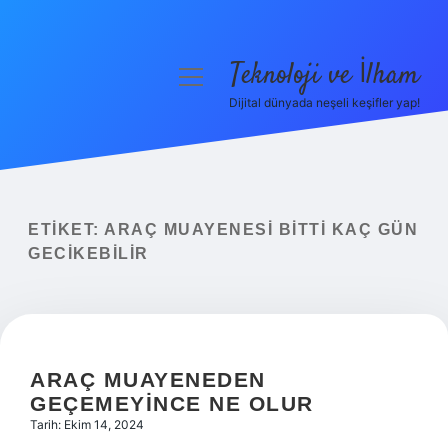
Teknoloji ve İlham
menüyü
aç
Dijital dünyada neşeli keşifler yap!
Anasayfa
Gizlilik Politikası
Yasal Uyarı
ETIKET:
ARAÇ MUAYENESI BITTI KAÇ GÜN
GECIKEBILIR
Hakkımızda
ARAÇ MUAYENEDEN
GEÇEMEYINCE NE OLUR
Tarih: Ekim 14, 2024