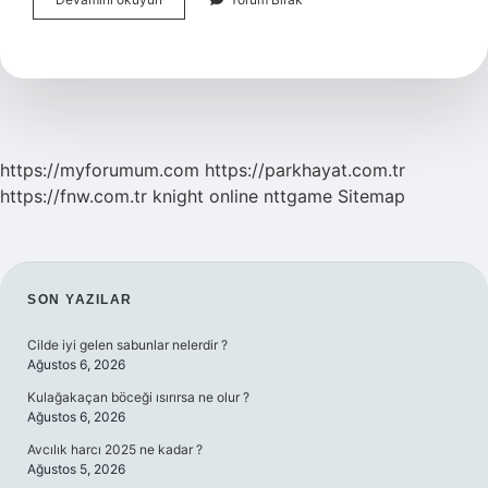
3
Haftasında
Anne
Adayı
Neler
Yaşar
https://myforumum.com
https://parkhayat.com.tr
https://fnw.com.tr
knight online
nttgame
Sitemap
SIDEBAR
SON YAZILAR
Cilde iyi gelen sabunlar nelerdir ?
Ağustos 6, 2026
Kulağakaçan böceği ısırırsa ne olur ?
Ağustos 6, 2026
Avcılık harcı 2025 ne kadar ?
Ağustos 5, 2026