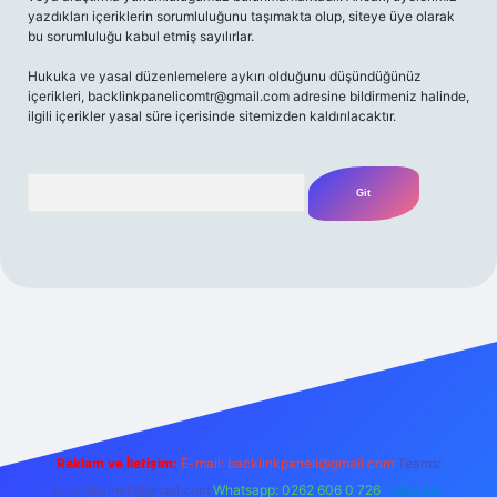
yazdıkları içeriklerin sorumluluğunu taşımakta olup, siteye üye olarak
bu sorumluluğu kabul etmiş sayılırlar.
Hukuka ve yasal düzenlemelere aykırı olduğunu düşündüğünüz
içerikleri,
backlinkpanelicomtr@gmail.com
adresine bildirmeniz halinde,
ilgili içerikler yasal süre içerisinde sitemizden kaldırılacaktır.
Arama
/
Reklam ve İletişim:
E-mail:
backlinkpaneli@gmail.com
Teams:
forumhizmeti@gmail.com
Whatsapp: 0262 606 0 726
Telegram: