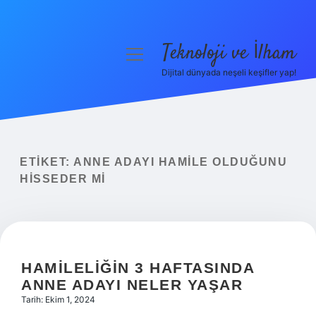
Teknoloji ve İlham
menüyü
aç
Dijital dünyada neşeli keşifler yap!
Anasayfa
Gizlilik Politikası
Yasal Uyarı
ETIKET:
ANNE ADAYI HAMILE OLDUĞUNU
HISSEDER MI
Hakkımızda
HAMILELIĞIN 3 HAFTASINDA
ANNE ADAYI NELER YAŞAR
Tarih: Ekim 1, 2024