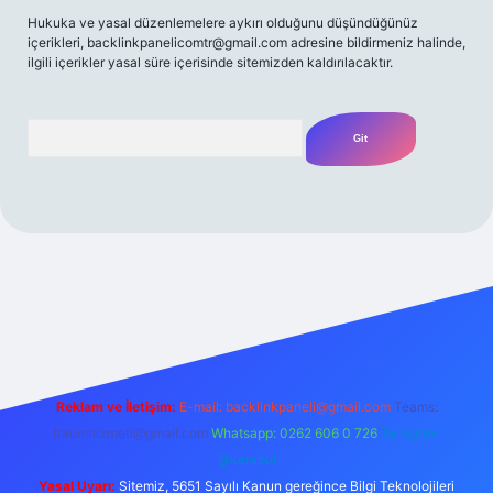
Hukuka ve yasal düzenlemelere aykırı olduğunu düşündüğünüz
içerikleri,
backlinkpanelicomtr@gmail.com
adresine bildirmeniz halinde,
ilgili içerikler yasal süre içerisinde sitemizden kaldırılacaktır.
Arama
z/
Reklam ve İletişim:
E-mail:
backlinkpaneli@gmail.com
Teams:
forumhizmeti@gmail.com
Whatsapp: 0262 606 0 726
Telegram:
@karabul
Yasal Uyarı:
Sitemiz, 5651 Sayılı Kanun gereğince Bilgi Teknolojileri