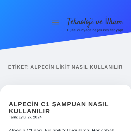
Teknoloji ve İlham
menüyü
aç
Dijital dünyada neşeli keşifler yap!
Anasayfa
Gizlilik Politikası
Yasal Uyarı
ETIKET:
ALPECIN LIKIT NASIL KULLANILIR
Hakkımızda
ALPECIN C1 ŞAMPUAN NASIL
KULLANILIR
Tarih: Eylül 27, 2024
Alpecin C1 nasıl kullanılır? Uygulama: Her sabah