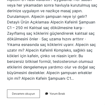
veya her yıkamadan sonra havluyla kurutulmuş saç
derinize uygulayın ve nazikçe masaj yapın.
Durulamayın. Alpecin şampuan neye iyi gelir?
Detaylı Ürün Açıklaması Alpecin Kafeinli Şampuan
C1 – 250 ml Kalıtsal saç dökülmesine karşı ·
Zayıflamış saç köklerini güçlendirerek kalıtsal saç
dökülmesini önler · Saç uzama hızını arttırır ·
Yıkama esnasında saç köklerini uyarır. Alpecin saç
uzatır mı? Alpecin Kafeinli Kompleks, sağlıklı saç
kökleri için kafein, çinko ve niasin içerir. Bu
benzersiz bitkisel formül, testosteronun olumsuz
etkilerini dengelemeye yardımcı olur ve doğal saç
büyümesini destekler. Alpecin şampuan erkekler
için mi? Alpecin Kafein Şampuanı C1…
Alpecin
Devamını okuyun
Yorum Bırak
C1
Şampuan