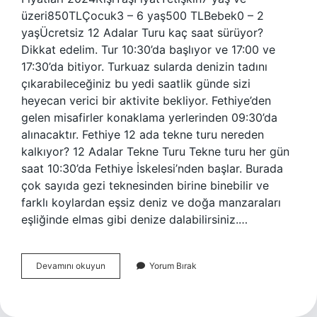
üzeri850TLÇocuk3 – 6 yaş500 TLBebek0 – 2
yaşÜcretsiz 12 Adalar Turu kaç saat sürüyor?
Dikkat edelim. Tur 10:30’da başlıyor ve 17:00 ve
17:30’da bitiyor. Turkuaz sularda denizin tadını
çıkarabileceğiniz bu yedi saatlik günde sizi
heyecan verici bir aktivite bekliyor. Fethiye’den
gelen misafirler konaklama yerlerinden 09:30’da
alınacaktır. Fethiye 12 ada tekne turu nereden
kalkıyor? 12 Adalar Tekne Turu Tekne turu her gün
saat 10:30’da Fethiye İskelesi’nden başlar. Burada
çok sayıda gezi teknesinden birine binebilir ve
farklı koylardan eşsiz deniz ve doğa manzaraları
eşliğinde elmas gibi denize dalabilirsiniz.…
12
Devamını okuyun
Yorum Bırak
Adalar
Turu
Ne
Kadar