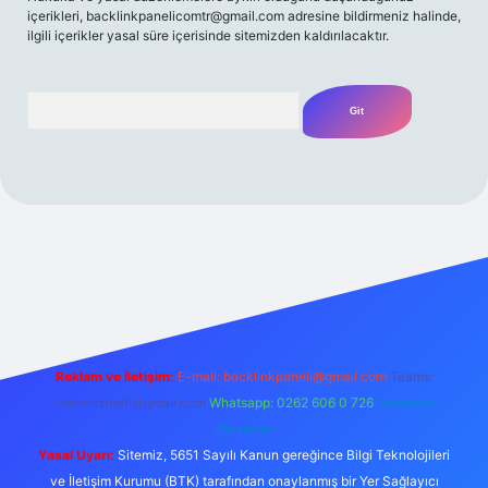
içerikleri,
backlinkpanelicomtr@gmail.com
adresine bildirmeniz halinde,
ilgili içerikler yasal süre içerisinde sitemizden kaldırılacaktır.
Arama
/
Reklam ve İletişim:
E-mail:
backlinkpaneli@gmail.com
Teams:
forumhizmeti@gmail.com
Whatsapp: 0262 606 0 726
Telegram:
@karabul
Yasal Uyarı:
Sitemiz, 5651 Sayılı Kanun gereğince Bilgi Teknolojileri
ve İletişim Kurumu (BTK) tarafından onaylanmış bir Yer Sağlayıcı