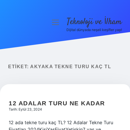
Teknoloji ve İlham
menüyü
aç
Dijital dünyada neşeli keşifler yap!
Anasayfa
Gizlilik Politikası
Yasal Uyarı
ETIKET:
AKYAKA TEKNE TURU KAÇ TL
Hakkımızda
12 ADALAR TURU NE KADAR
Tarih: Eylül 23, 2024
12 ada tekne turu kaç TL? 12 Adalar Tekne Turu
Fiyatları 2024KişiYaşFiyatYetişkin7 yaş ve