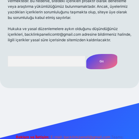
vermektedir. Bu nedenle, sitedeki içerikleri proaktif olarak denetleme
veya araştırma yükümlülüğümüz bulunmamaktadır. Ancak, üyelerimiz
yazdıkları içeriklerin sorumluluğunu taşımakta olup, siteye üye olarak
bu sorumluluğu kabul etmiş sayılırlar.
Hukuka ve yasal düzenlemelere aykırı olduğunu düşündüğünüz
içerikleri,
backlinkpanelicomtr@gmail.com
adresine bildirmeniz halinde,
ilgili içerikler yasal süre içerisinde sitemizden kaldırılacaktır.
Arama
/
Reklam ve İletişim:
E-mail:
backlinkpaneli@gmail.com
Teams: