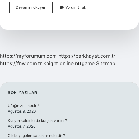
Gebelikte
Devamını okuyun
Yorum Bırak
Akıntı
Nasıl
Olmalıdır
https://myforumum.com
https://parkhayat.com.tr
https://fnw.com.tr
knight online
nttgame
Sitemap
SIDEBAR
SON YAZILAR
Ufağın zıttı nedir ?
Ağustos 9, 2026
Kurşun kalemlerde kurşun var mı ?
Ağustos 7, 2026
Cilde iyi gelen sabunlar nelerdir ?