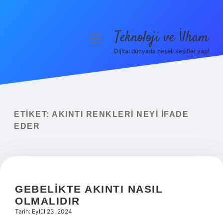
Teknoloji ve İlham
menüyü
aç
Dijital dünyada neşeli keşifler yap!
Anasayfa
Gizlilik Politikası
Yasal Uyarı
ETIKET:
AKINTI RENKLERI NEYI IFADE
EDER
Hakkımızda
GEBELIKTE AKINTI NASIL
OLMALIDIR
Tarih: Eylül 23, 2024