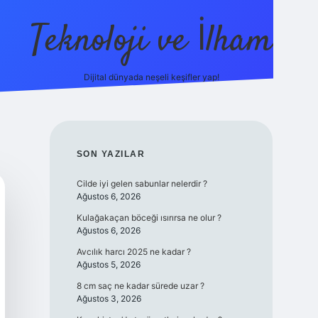
Teknoloji ve İlham
Dijital dünyada neşeli keşifler yap!
ino güncel giriş
ilbet güncel giriş
www.betexper.xyz/
SIDEBAR
SON YAZILAR
Cilde iyi gelen sabunlar nelerdir ?
Ağustos 6, 2026
Kulağakaçan böceği ısırırsa ne olur ?
Ağustos 6, 2026
Avcılık harcı 2025 ne kadar ?
Ağustos 5, 2026
8 cm saç ne kadar sürede uzar ?
Ağustos 3, 2026