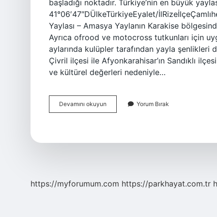
başladığı noktadır. Türkiye’nin en büyük yay
41°06′47″DÜlkeTürkiyeEyalet/İlRizeİlçeÇamlıh
Yaylası – Amasya Yaylanın Karakise bölgesinde
Ayrıca ofrood ve motocross tutkunları için u
aylarında kulüpler tarafından yayla şenlikleri
Çivril ilçesi ile Afyonkarahisar’ın Sandıklı ilçes
ve kültürel değerleri nedeniyle…
Akdağ
Devamını okuyun
Yorum Bırak
Yaylası
Nerede
https://myforumum.com
https://parkhayat.com.tr
h