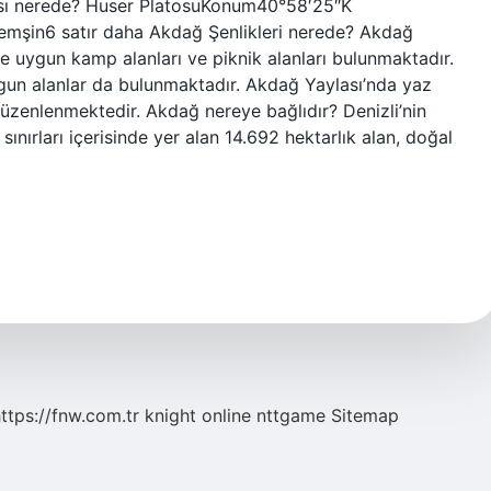
lası nerede? Huser PlatosuKonum40°58′25″K
emşin6 satır daha Akdağ Şenlikleri nerede? Akdağ
 uygun kamp alanları ve piknik alanları bulunmaktadır.
ygun alanlar da bulunmaktadır. Akdağ Yaylası’nda yaz
 düzenlenmektedir. Akdağ nereye bağlıdır? Denizli’nin
i sınırları içerisinde yer alan 14.692 hektarlık alan, doğal
ttps://fnw.com.tr
knight online
nttgame
Sitemap