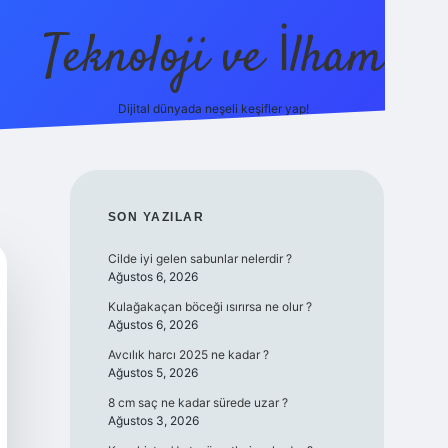
Teknoloji ve İlham
Dijital dünyada neşeli keşifler yap!
sino güncel giriş
ilbet güncel giriş
www.betexper.xyz/
SIDEBAR
SON YAZILAR
Cilde iyi gelen sabunlar nelerdir ?
Ağustos 6, 2026
Kulağakaçan böceği ısırırsa ne olur ?
Ağustos 6, 2026
Avcılık harcı 2025 ne kadar ?
Ağustos 5, 2026
8 cm saç ne kadar sürede uzar ?
Ağustos 3, 2026