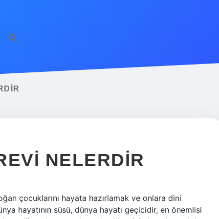
ilbet giriş
fameca
RDIR
REVI NELERDIR
doğan çocuklarını hayata hazırlamak ve onlara dini
ya hayatının süsü, dünya hayatı geçicidir, en önemlisi