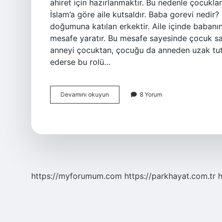
ahiret için hazırlanmaktır. Bu nedenle çocukla
İslam’a göre aile kutsaldır. Baba gorevi nedi
doğumuna katılan erkektir. Aile içinde babanın
mesafe yaratır. Bu mesafe sayesinde çocuk sağl
anneyi çocuktan, çocuğu da anneden uzak tutar
ederse bu rolü…
Bir
Devamını okuyun
8 Yorum
Babanın
Görevi
Nelerdir
https://myforumum.com
https://parkhayat.com.tr
h