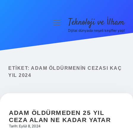
Teknoloji ve İlham
menüyü
aç
Dijital dünyada neşeli keşifler yap!
Anasayfa
Gizlilik Politikası
Yasal Uyarı
ETIKET:
ADAM ÖLDÜRMENIN CEZASI KAÇ
YIL 2024
Hakkımızda
ADAM ÖLDÜRMEDEN 25 YIL
CEZA ALAN NE KADAR YATAR
Tarih: Eylül 8, 2024