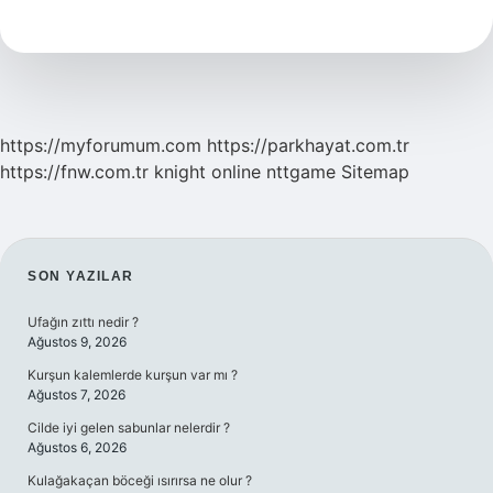
25
Yıl
Ceza
Alan
Ne
Kadar
Yatar
https://myforumum.com
https://parkhayat.com.tr
https://fnw.com.tr
knight online
nttgame
Sitemap
SIDEBAR
SON YAZILAR
Ufağın zıttı nedir ?
Ağustos 9, 2026
Kurşun kalemlerde kurşun var mı ?
Ağustos 7, 2026
Cilde iyi gelen sabunlar nelerdir ?
Ağustos 6, 2026
Kulağakaçan böceği ısırırsa ne olur ?