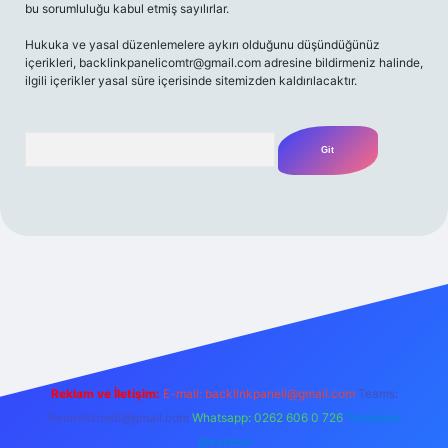
bu sorumluluğu kabul etmiş sayılırlar.
Hukuka ve yasal düzenlemelere aykırı olduğunu düşündüğünüz
içerikleri,
backlinkpanelicomtr@gmail.com
adresine bildirmeniz halinde,
ilgili içerikler yasal süre içerisinde sitemizden kaldırılacaktır.
Arama
/
Reklam ve İletişim:
E-mail:
backlinkpaneli@gmail.com
Teams:
forumhizmeti@gmail.com
Whatsapp: 0262 606 0 726
Telegram:
@karabul