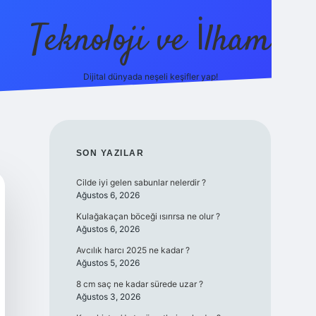
Teknoloji ve İlham
Dijital dünyada neşeli keşifler yap!
ilbet giriş
famecasino güncel giriş
ilbet güncel giriş
SIDEBAR
SON YAZILAR
Cilde iyi gelen sabunlar nelerdir ?
Ağustos 6, 2026
Kulağakaçan böceği ısırırsa ne olur ?
Ağustos 6, 2026
Avcılık harcı 2025 ne kadar ?
Ağustos 5, 2026
8 cm saç ne kadar sürede uzar ?
Ağustos 3, 2026