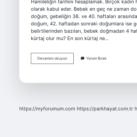
Hamileliğin tarihini hesaplamak. Birçok kadın ha
olarak kabul eder. Bebek en geç ne zaman d
doğum, gebeliğin 38. ve 40. haftaları arasınd
doğum, 42. haftadan sonraki doğumlara ise g
belirtilerinden bazıları, bebek doğmadan 4 haf
kürtaj olur mu? En son kürtaj ne…
Çocuk
Devamını okuyun
Yorum Bırak
En
Geç
Ne
Zaman
Alınır
https://myforumum.com
https://parkhayat.com.tr
h