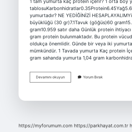
1 tam yumurta kaç protein içerir? 1 orta boy 
tablosuKarbonhidratlar0.35Protein6.45Yağ5.6
yumurtadır? NE YEDİĞİNİZİ HESAPLAYALIMYiy
büyüklüğü (30 gr)7.1Tavuk (göğüs)60 gram15
gram10.959 satır daha Günlük protein ihtiyac
gram protein bulunmaktadır. Bu protein vücud
oldukça önemlidir. Günde bir veya iki yumurta
mümkündür. 1 Tavada yumurta Kaç protein İçer
gram sahanda yumurta 1,04 gram karbonhidra
1
Devamını okuyun
Yorum Bırak
Adet
Yumurtada
Ne
Kadar
Protein
Var
https://myforumum.com
https://parkhayat.com.tr
h