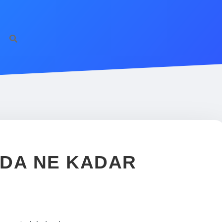
ilbet giriş
famecas
ADA NE KADAR