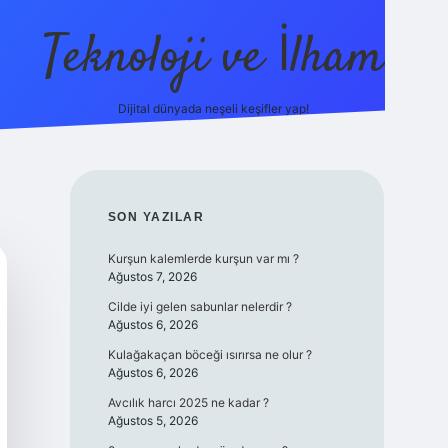
Teknoloji ve İlham
Dijital dünyada neşeli keşifler yap!
ino güncel giriş
ilbet güncel giriş
www.betexper.xyz/
SIDEBAR
SON YAZILAR
Kurşun kalemlerde kurşun var mı ?
Ağustos 7, 2026
Cilde iyi gelen sabunlar nelerdir ?
Ağustos 6, 2026
Kulağakaçan böceği ısırırsa ne olur ?
Ağustos 6, 2026
Avcılık harcı 2025 ne kadar ?
Ağustos 5, 2026