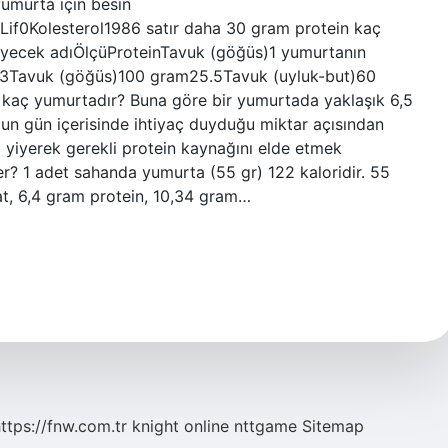
yumurta için besin
Lif0Kolesterol1986 satır daha 30 gram protein kaç
ecek adıÖlçüProteinTavuk (göğüs)1 yumurtanın
.3Tavuk (göğüs)100 gram25.5Tavuk (uyluk-but)60
ı kaç yumurtadır? Buna göre bir yumurtada yaklaşık 6,5
un gün içerisinde ihtiyaç duyduğu miktar açısından
 yiyerek gerekli protein kaynağını elde etmek
? 1 adet sahanda yumurta (55 gr) 122 kaloridir. 55
t, 6,4 gram protein, 10,34 gram…
ttps://fnw.com.tr
knight online
nttgame
Sitemap