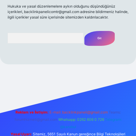
Hukuka ve yasal düzenlemelere aykırı olduğunu düşündüğünüz
içerikleri,
backlinkpanelicomtr@gmail.com
adresine bildirmeniz halinde,
ilgili içerikler yasal süre içerisinde sitemizden kaldırılacaktır.
Arama
/
Reklam ve İletişim:
E-mail:
backlinkpaneli@gmail.com
Teams:
forumhizmeti@gmail.com
Whatsapp: 0262 606 0 726
Telegram:
@karabul
Yasal Uyarı:
Sitemiz, 5651 Sayılı Kanun gereğince Bilgi Teknolojileri