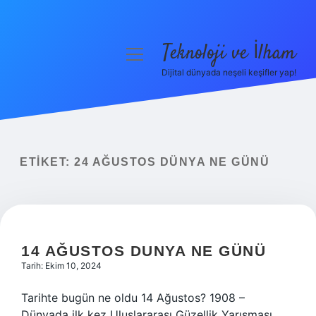
Teknoloji ve İlham
menüyü
aç
Dijital dünyada neşeli keşifler yap!
Anasayfa
Gizlilik Politikası
Yasal Uyarı
ETIKET:
24 AĞUSTOS DÜNYA NE GÜNÜ
Hakkımızda
14 AĞUSTOS DUNYA NE GÜNÜ
Tarih: Ekim 10, 2024
Tarihte bugün ne oldu 14 Ağustos? 1908 –
Dünyada ilk kez Uluslararası Güzellik Yarışması