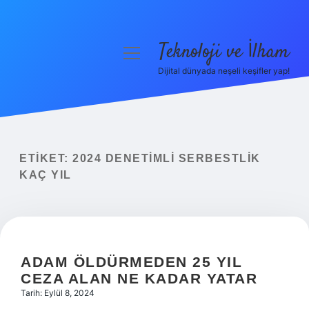
Teknoloji ve İlham
menüyü
aç
Dijital dünyada neşeli keşifler yap!
Anasayfa
Gizlilik Politikası
Yasal Uyarı
ETIKET:
2024 DENETIMLI SERBESTLIK
KAÇ YIL
Hakkımızda
ADAM ÖLDÜRMEDEN 25 YIL
CEZA ALAN NE KADAR YATAR
Tarih: Eylül 8, 2024