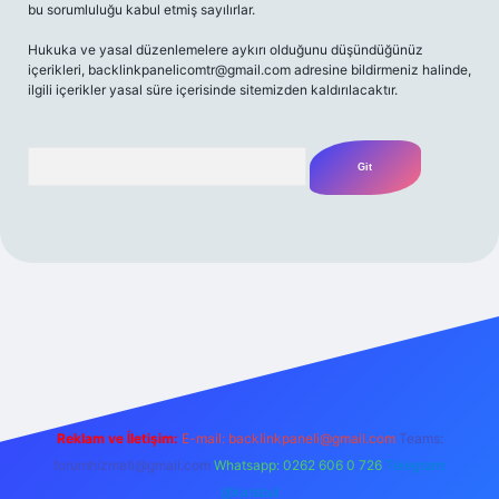
bu sorumluluğu kabul etmiş sayılırlar.
Hukuka ve yasal düzenlemelere aykırı olduğunu düşündüğünüz
içerikleri,
backlinkpanelicomtr@gmail.com
adresine bildirmeniz halinde,
ilgili içerikler yasal süre içerisinde sitemizden kaldırılacaktır.
Arama
z/
Reklam ve İletişim:
E-mail:
backlinkpaneli@gmail.com
Teams:
forumhizmeti@gmail.com
Whatsapp: 0262 606 0 726
Telegram:
@karabul