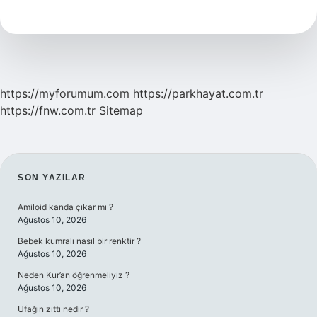
25
Yıl
Ceza
Alan
Ne
Kadar
Yatar
https://myforumum.com
https://parkhayat.com.tr
https://fnw.com.tr
Sitemap
SIDEBAR
SON YAZILAR
Amiloid kanda çıkar mı ?
Ağustos 10, 2026
Bebek kumralı nasıl bir renktir ?
Ağustos 10, 2026
Neden Kur’an öğrenmeliyiz ?
Ağustos 10, 2026
Ufağın zıttı nedir ?