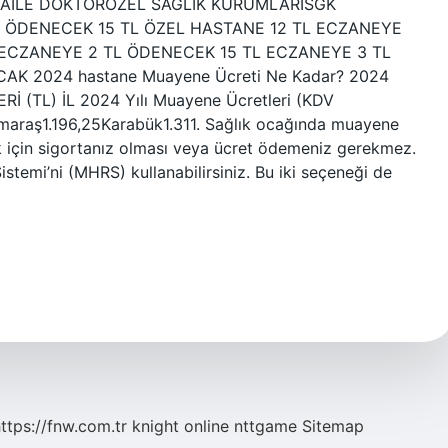
5 TLAİLE DOKTORÖZEL SAĞLIK KURUMLARISGK
L ÖDENECEK 15 TL ÖZEL HASTANE 12 TL ECZANEYE
 ECZANEYE 2 TL ÖDENECEK 15 TL ECZANEYE 3 TL
K 2024 hastane Muayene Ücreti Ne Kadar? 2024
(TL) İL 2024 Yılı Muayene Ücretleri (KDV
maraş1.196,25Karabük1.311. Sağlık ocağında muayene
k için sigortanız olması veya ücret ödemeniz gerekmez.
emi’ni (MHRS) kullanabilirsiniz. Bu iki seçeneği de
ttps://fnw.com.tr
knight online
nttgame
Sitemap