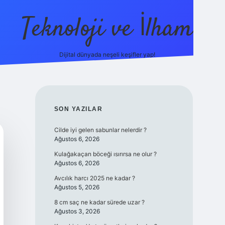
Teknoloji ve İlham
Dijital dünyada neşeli keşifler yap!
ino güncel giriş
ilbet güncel giriş
www.betexper.xyz/
SIDEBAR
SON YAZILAR
Cilde iyi gelen sabunlar nelerdir ?
Ağustos 6, 2026
Kulağakaçan böceği ısırırsa ne olur ?
Ağustos 6, 2026
Avcılık harcı 2025 ne kadar ?
Ağustos 5, 2026
8 cm saç ne kadar sürede uzar ?
Ağustos 3, 2026