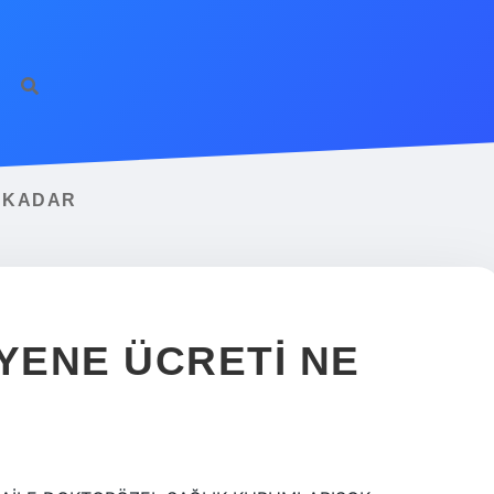
ilbet giriş
famecas
E KADAR
AYENE ÜCRETI NE