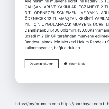
Aile hekimine muayene ücreti ne kadar? 1
ÇALIŞANLARI VE YAKINLARI ECZANEYE 2 T
3 TL ÖDENECEK SGK EMEKLİ VE YAKINLARI
ÖDENECEK 12 TL MAAŞTAN KESİNTİ YAPILACA
YILI İÇİN UYGULANACAK MUAYENE ÜCRETLERİ 
Dahil)İstanbul1.430,00İzmir1.430,00Kahraman
ücretli mi? Bir GP tarafından muayene edilme
Randevu almak için Merkezi Hekim Randevu Sist
kullanmayanlar, bağlı oldukları…
Aile
Devamını okuyun
Yorum Bırak
Hekimi
Muayene
Ücreti
Ne
Kadar
2023
https://myforumum.com
https://parkhayat.com.tr
h