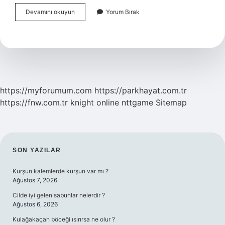
Optisyenlik
Devamını okuyun
Yorum Bırak
Okuyunca
Ne
Oluyor
https://myforumum.com
https://parkhayat.com.tr
https://fnw.com.tr
knight online
nttgame
Sitemap
SIDEBAR
SON YAZILAR
Kurşun kalemlerde kurşun var mı ?
Ağustos 7, 2026
Cilde iyi gelen sabunlar nelerdir ?
Ağustos 6, 2026
Kulağakaçan böceği ısırırsa ne olur ?