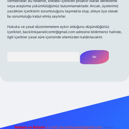
vermektedir. Bu nedenle, sitedeki içerikleri proaktif olarak denetleme
veya araştırma yükümlülüğümüz bulunmamaktadır. Ancak, üyelerimiz
yazdıkları içeriklerin sorumluluğunu taşımakta olup, siteye üye olarak
bu sorumluluğu kabul etmiş sayılırlar.
Hukuka ve yasal düzenlemelere aykırı olduğunu düşündüğünüz
içerikleri,
backlinkpanelicomtr@gmail.com
adresine bildirmeniz halinde,
ilgili içerikler yasal süre içerisinde sitemizden kaldırılacaktır.
Arama
/
Reklam ve İletişim:
E-mail:
backlinkpaneli@gmail.com
Teams: