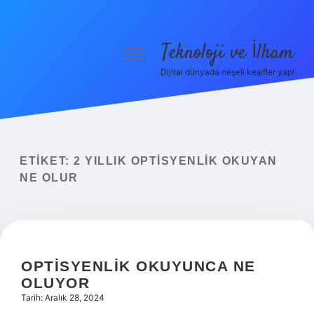
Teknoloji ve İlham
menüyü
aç
Dijital dünyada neşeli keşifler yap!
Anasayfa
Gizlilik Politikası
Yasal Uyarı
ETIKET:
2 YILLIK OPTISYENLIK OKUYAN
NE OLUR
Hakkımızda
OPTISYENLIK OKUYUNCA NE
OLUYOR
Tarih: Aralık 28, 2024